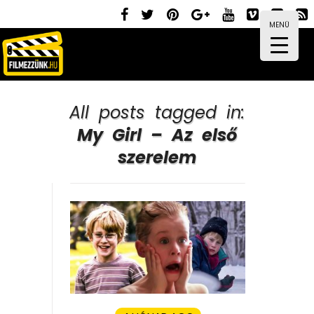
MENÜ
All posts tagged in:
My Girl – Az első
szerelem