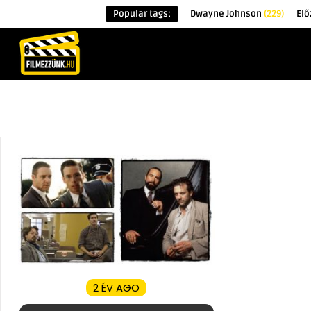
Popular tags:
Dwayne Johnson
(229)
Elő
KEZDŐOLDAL
HÍREK
ÉRDEKESSÉG
2 ÉV AGO