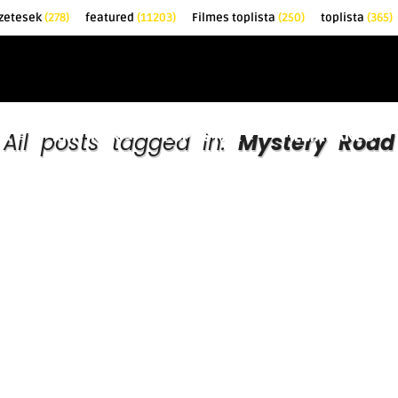
zetesek
(278)
featured
(11203)
Filmes toplista
(250)
toplista
(365)
EK
KRITIKÁK
TOPLISTÁK
FILMAJÁNLÓ
All posts tagged in:
Mystery Road