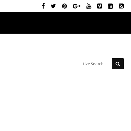
ELŐZETESEK
MOZIBEMUTATÓK
RÓLUNK