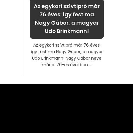
Az egykori szívtipró már
76 éves: így fest ma
Nagy Gábor, a magyar
Udo Brinkmann!
Az egykori szívtipró már 76 éves:
így fest ma Nagy Gábor, a magyar
Udo Brinkmann! Nagy Gábor neve
már a ’70-es években ...