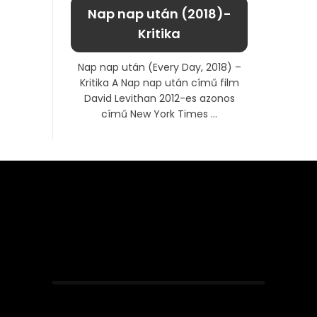
Nap nap után (2018)-
Kritika
Nap nap után (Every Day, 2018) –
Kritika A Nap nap után című film
David Levithan 2012-es azonos
című New York Times ...