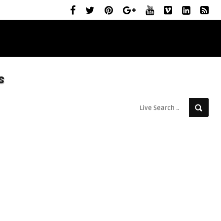
ELŐZETESEK
MOZIBEMUTATÓK
RÓLUNK
s