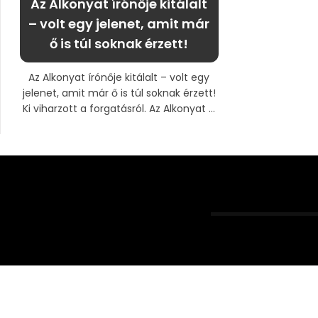
Az Alkonyat írónője kitálalt
– volt egy jelenet, amit már
ő is túl soknak érzett!
Az Alkonyat írónője kitálalt – volt egy
jelenet, amit már ő is túl soknak érzett!
Ki viharzott a forgatásról. Az Alkonyat ...