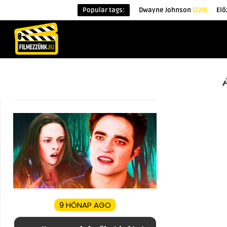
Popular tags:
Dwayne Johnson
(229)
Elő
KEZDŐOLDAL
HÍREK
ÉRDEKESSÉG
9 HÓNAP AGO