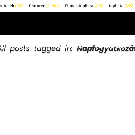
zetesek
(278)
featured
(11202)
Filmes toplista
(250)
toplista
(365)
EK
KRITIKÁK
TOPLISTÁK
FILMAJÁNLÓ
All posts tagged in:
Napfogyatkozá