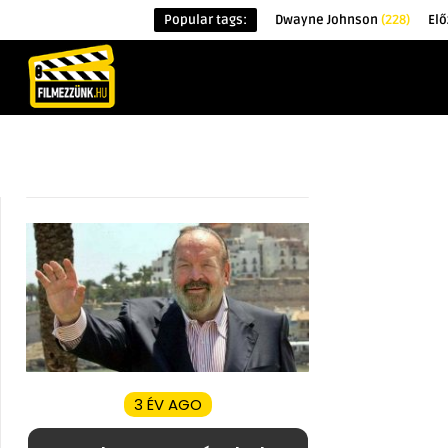
Popular tags:
Dwayne Johnson
(228)
El
KEZDŐOLDAL
HÍREK
ÉRDEKESSÉG
3 ÉV AGO