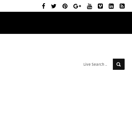
ELŐZETESEK
MOZIBEMUTATÓK
RÓLUNK