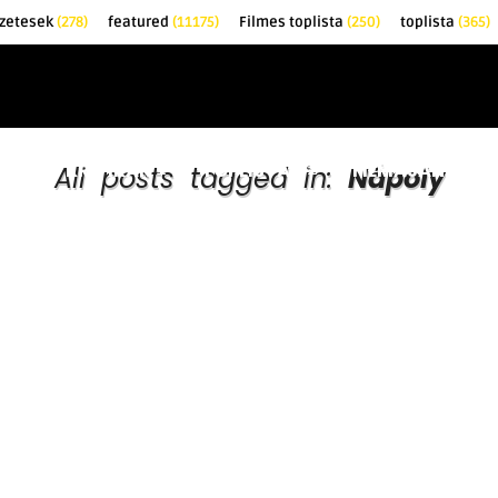
őzetesek
(278)
featured
(11175)
Filmes toplista
(250)
toplista
(365)
EK
KRITIKÁK
TOPLISTÁK
FILMAJÁNLÓ
All posts tagged in:
Nápoly