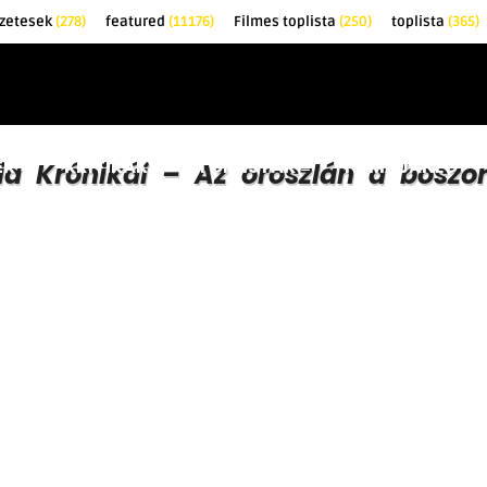
őzetesek
(278)
featured
(11176)
Filmes toplista
(250)
toplista
(365)
EK
KRITIKÁK
TOPLISTÁK
FILMAJÁNLÓ
ia Krónikái – Az oroszlán a boszo