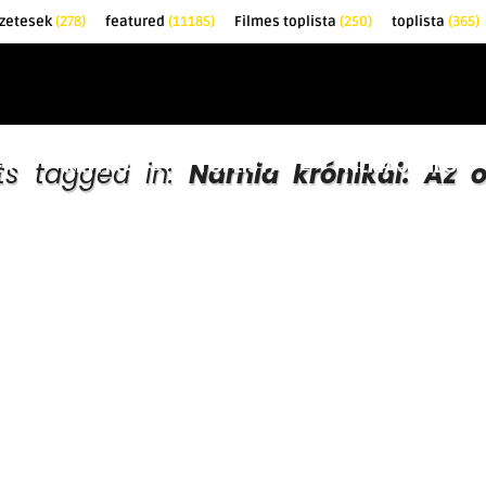
zetesek
(278)
featured
(11185)
Filmes toplista
(250)
toplista
(365)
EK
KRITIKÁK
TOPLISTÁK
FILMAJÁNLÓ
sts tagged in:
Narnia krónikái: Az o