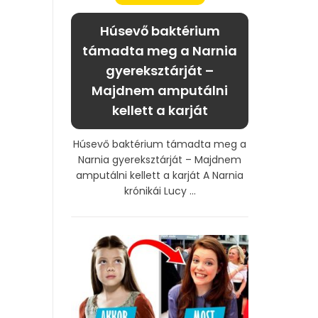
Húsevő baktérium
támadta meg a Narnia
gyereksztárját –
Majdnem amputálni
kellett a karját
Húsevő baktérium támadta meg a
Narnia gyereksztárját – Majdnem
amputálni kellett a karját A Narnia
krónikái Lucy ...