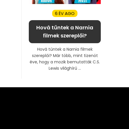
6 ÉV AGO
Hová tűntek a Narnia
filmek szereplői?
Hová tűntek a Narnia filmek
szereplői? Már több, mint tizenöt
éve, hogy a mozik bemutatták C.S.
Lewis világhírű ...