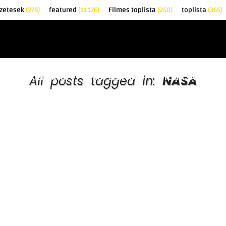
őzetesek
(278)
featured
(11176)
Filmes toplista
(250)
toplista
(365)
EK
KRITIKÁK
TOPLISTÁK
FILMAJÁNLÓ
All posts tagged in:
NASA