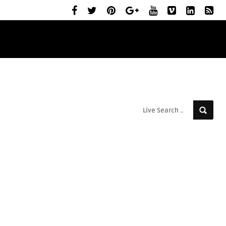
ELŐZETESEK
MOZIBEMUTATÓK
RÓLUNK