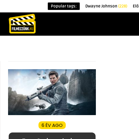
Popular tags:
Dwayne Johnson
(228)
El
KEZDŐOLDAL
HÍREK
ÉRDEKESSÉG
6 ÉV AGO