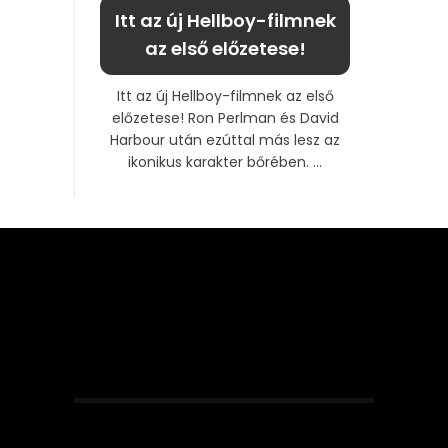
Itt az új Hellboy-filmnek
az első előzetese!
Itt az új Hellboy-filmnek az első
előzetese! Ron Perlman és David
Harbour után ezúttal más lesz az
ikonikus karakter bőrében. ...