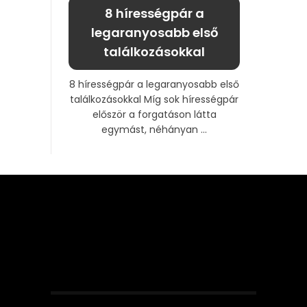
8 hírességpár a
legaranyosabb első
találkozásokkal
8 hírességpár a legaranyosabb első
találkozásokkal Míg sok hírességpár
először a forgatáson látta
egymást, néhányan ...