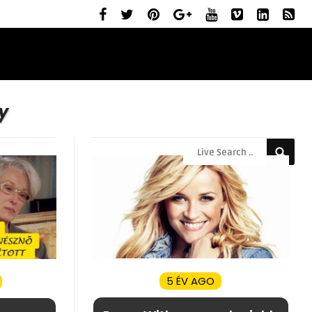
ELŐZETESEK
MOZIBEMUTATÓK
RÓLUNK
y
5 ÉV AGO