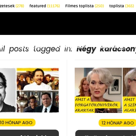
őzetesek
(278)
featured
(11176)
Filmes toplista
(250)
toplista
(365)
EK
KRITIKÁK
TOPLISTÁK
FILMAJÁNLÓ
All posts tagged in:
Négy karácson
10 HÓNAP AGO
12 HÓNAP AGO