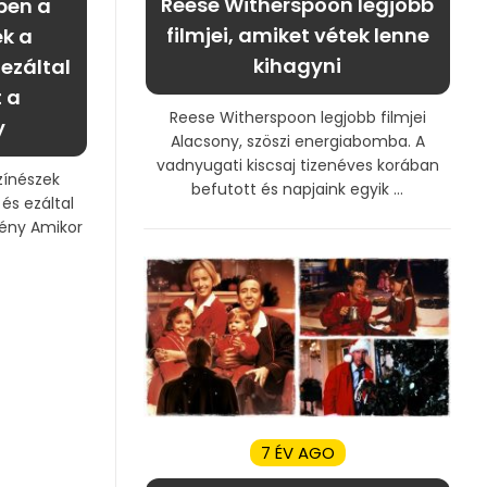
Reese Witherspoon legjobb
kben a
filmjei, amiket vétek lenne
ek a
kihagyni
ezáltal
t a
Reese Witherspoon legjobb filmjei
y
Alacsony, szöszi energiabomba. A
vadnyugati kiscsaj tizenéves korában
zínészek
befutott és napjaink egyik ...
 és ezáltal
mény Amikor
7 ÉV AGO