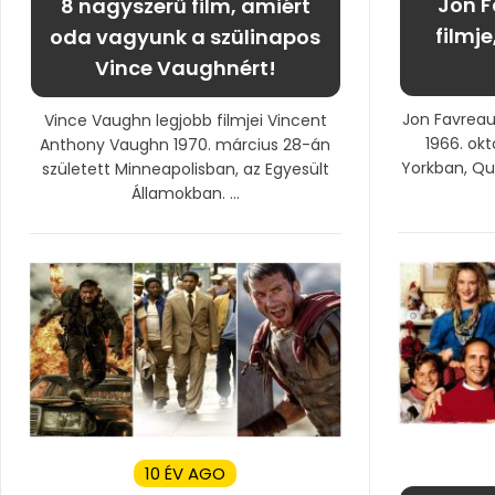
Jon F
8 nagyszerű film, amiért
filmje
oda vagyunk a szülinapos
Vince Vaughnért!
Jon Favreau
Vince Vaughn legjobb filmjei Vincent
1966. ok
Anthony Vaughn 1970. március 28-án
Yorkban, Qu
született Minneapolisban, az Egyesült
Államokban. ...
10 ÉV AGO