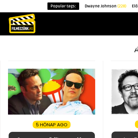
Popular tags:
Dwayne Johnson
(228)
El
KEZDŐOLDAL
HÍREK
ÉRDEKESSÉG
5 HÓNAP AGO