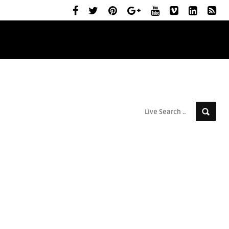
ELŐZETESEK
MOZIBEMUTATÓK
RÓLUNK