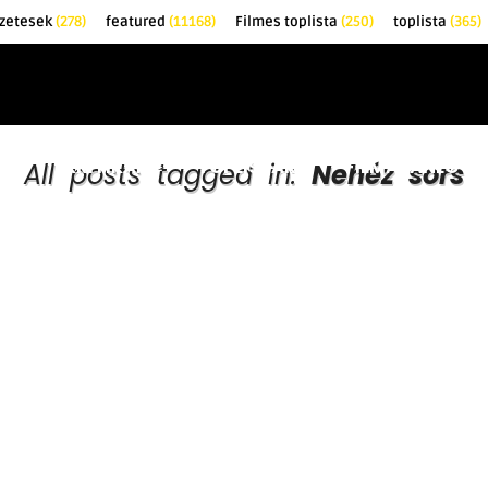
zetesek
(278)
featured
(11168)
Filmes toplista
(250)
toplista
(365)
EK
KRITIKÁK
TOPLISTÁK
FILMAJÁNLÓ
All posts tagged in:
Nehéz sors