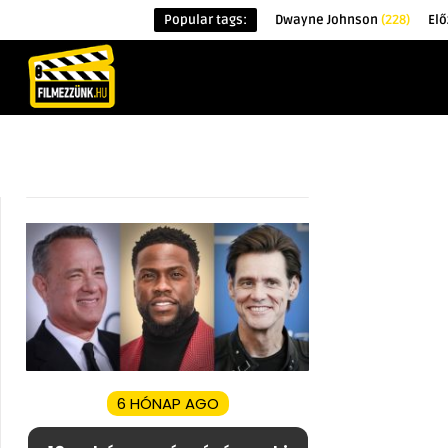
Popular tags:
Dwayne Johnson
(228)
Elő
KEZDŐOLDAL
HÍREK
ÉRDEKESSÉG
6 HÓNAP AGO