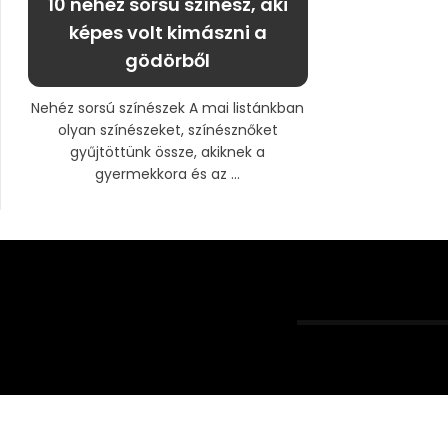
10 nehéz sorsú színész, aki
képes volt kimászni a
gödörből
Nehéz sorsú színészek A mai listánkban
olyan színészeket, színésznőket
gyűjtöttünk össze, akiknek a
gyermekkora és az ...