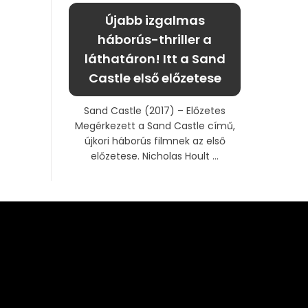
Újabb izgalmas
háborús-thriller a
láthatáron! Itt a Sand
Castle első előzetese
Sand Castle (2017) – Előzetes
Megérkezett a Sand Castle című,
újkori háborús filmnek az első
előzetese. Nicholas Hoult ...