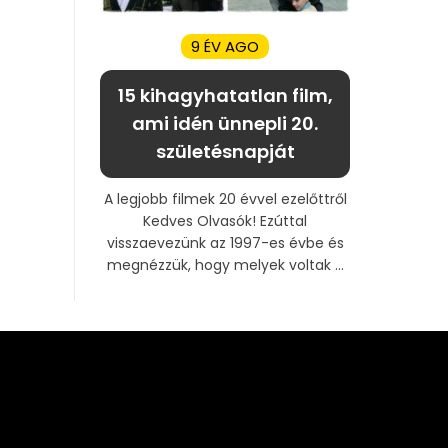
9 ÉV AGO
15 kihagyhatatlan film,
ami idén ünnepli 20.
születésnapját
A legjobb filmek 20 évvel ezelőttről
Kedves Olvasók! Ezúttal
visszaevezünk az 1997-es évbe és
megnézzük, hogy melyek voltak ...