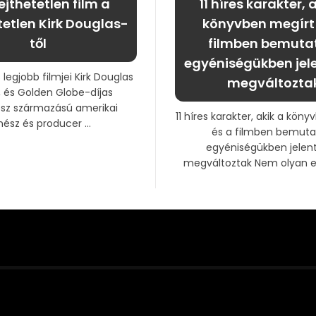
lejthetetlen film a
11 híres karakter, 
tetlen Kirk Douglas-
könyvben megírt 
től
filmben bemuta
egyéniségükben jel
 legjobb filmjei Kirk Douglas
megváltozta
 és Golden Globe-díjas
osz származású amerikai
11 híres karakter, akik a kön
nész és producer ...
és a filmben bemuta
egyéniségükben jelen
megváltoztak Nem olyan eg