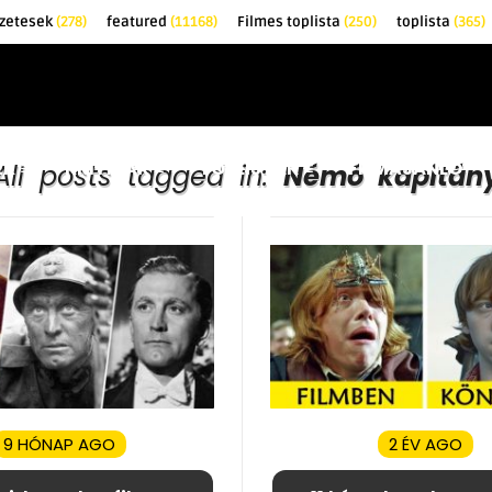
zetesek
(278)
featured
(11168)
Filmes toplista
(250)
toplista
(365)
EK
KRITIKÁK
TOPLISTÁK
FILMAJÁNLÓ
All posts tagged in:
Némó kapitán
9 HÓNAP AGO
2 ÉV AGO