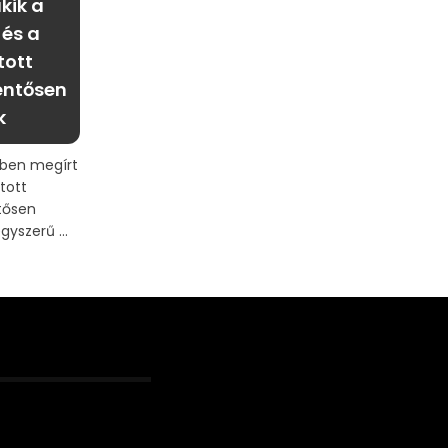
akik a
és a
tott
entősen
k
yvben megírt
tott
tősen
yszerű ...