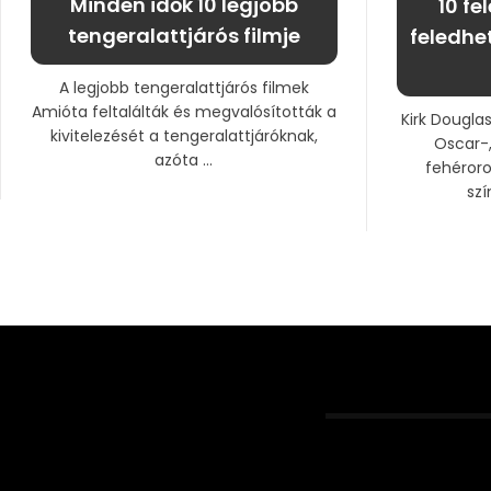
Minden idők 10 legjobb
10 fe
tengeralattjárós filmje
feledhe
A legjobb tengeralattjárós filmek
Amióta feltalálták és megvalósították a
Kirk Douglas
kivitelezését a tengeralattjáróknak,
Oscar-,
azóta ...
fehéror
szí