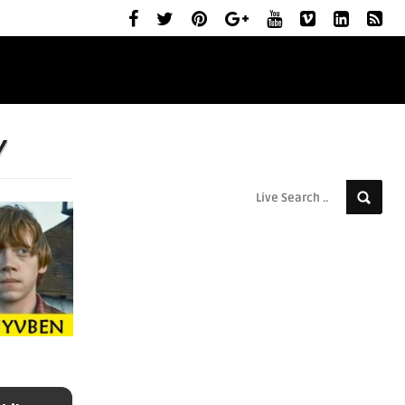
ELŐZETESEK
MOZIBEMUTATÓK
RÓLUNK
y