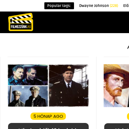
Popular tags:
Dwayne Johnson
(228)
Elő
KEZDŐOLDAL
HÍREK
ÉRDEKESSÉG
5 HÓNAP AGO