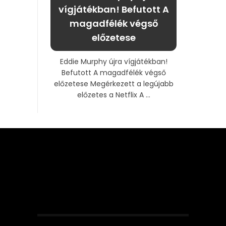
vígjátékban! Befutott A
magadfélék végső
előzetese
Eddie Murphy újra vígjátékban!
Befutott A magadfélék végső
előzetese Megérkezett a legújabb
előzetes a Netflix A ...