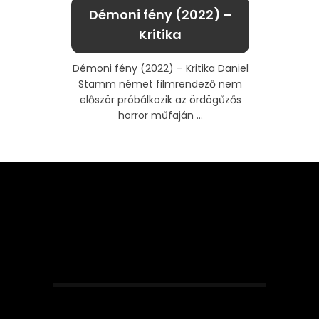
Démoni fény (2022) –
Kritika
Démoni fény (2022) – Kritika Daniel
Stamm német filmrendező nem
először próbálkozik az ördögűzős
horror műfaján ...