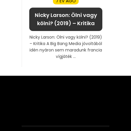
7 ÉV AGO
Nicky Larson: Ölni vagy
kölni? (2019) – Kritika
Nicky Larson: Ölni vagy kölni? (2019)
– Kritika A Big Bang Media jóvoltából
idén nyáron sem maradunk francia
vígjáték ...