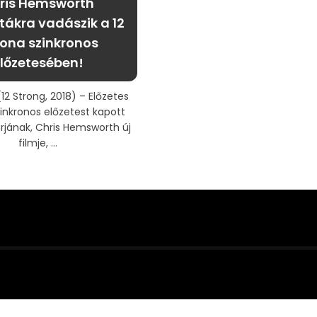
ris Hemsworth
stákra vadászik a 12
ona szinkronos
lőzetesében!
12 Strong, 2018) – Előzetes
inkronos előzetest kapott
árjának, Chris Hemsworth új
filmje, ...