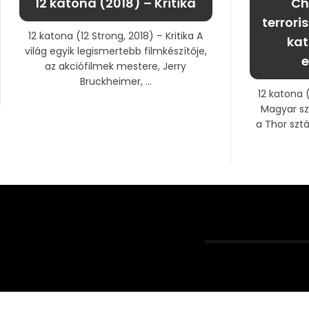
12 katona (2018) – Kritika
Ch
terrori
12 katona (12 Strong, 2018) – Kritika A
kat
világ egyik legismertebb filmkészítője,
e
az akciófilmek mestere, Jerry
Bruckheimer, ...
12 katona (
Magyar sz
a Thor szt