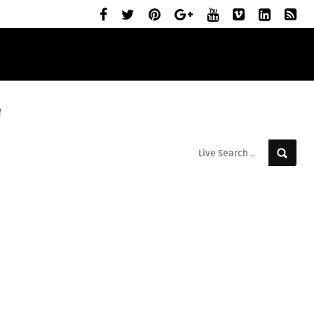
ELŐZETESEK
MOZIBEMUTATÓK
RÓLUNK
g