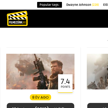
Popular tags:
Dwayne Johnson
(228)
El
KEZDŐOLDAL
HÍREK
ÉRDEKESSÉG
7.4
POINTS
8 ÉV AGO