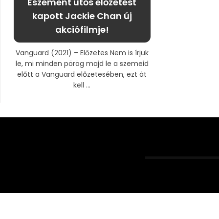
Eszement ütős előzetest
kapott Jackie Chan új
akciófilmje!
Vanguard (2021) – Előzetes Nem is írjuk
le, mi minden pörög majd le a szemeid
előtt a Vanguard előzetesében, ezt át
kell ...