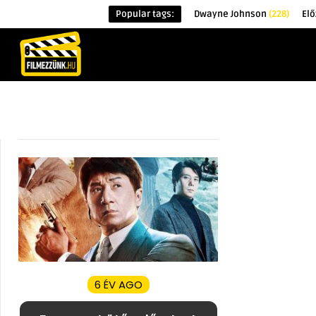
Popular tags:
Dwayne Johnson
(228)
El
KEZDŐOLDAL
HÍREK
ÉRDEKESSÉG
6 ÉV AGO