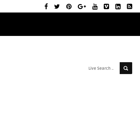
ELŐZETESEK
MOZIBEMUTATÓK
RÓLUNK