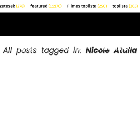
őzetesek
(278)
featured
(11176)
Filmes toplista
(250)
toplista
(365)
EK
KRITIKÁK
TOPLISTÁK
FILMAJÁNLÓ
All posts tagged in:
Nicole Atalla