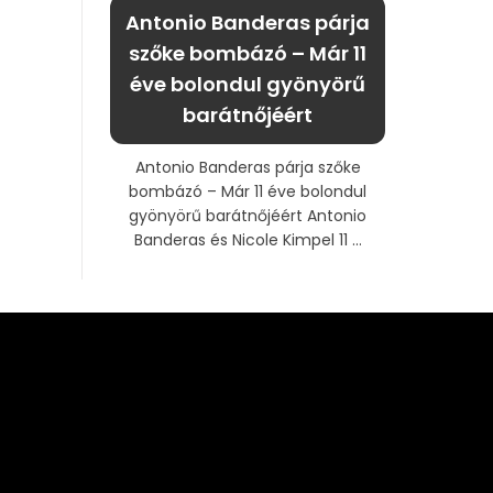
Antonio Banderas párja
szőke bombázó – Már 11
éve bolondul gyönyörű
barátnőjéért
Antonio Banderas párja szőke
bombázó – Már 11 éve bolondul
gyönyörű barátnőjéért Antonio
Banderas és Nicole Kimpel 11 ...