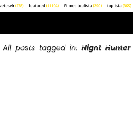
zetesek
(278)
featured
(11194)
Filmes toplista
(250)
toplista
(365)
EK
KRITIKÁK
TOPLISTÁK
FILMAJÁNLÓ
All posts tagged in:
Night Hunter