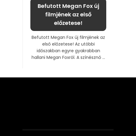
Befutott Megan Fox új
filmjének az első
előzetese!
Befutott Megan Fox új filmjének az
első előzetese! Az utóbbi
időszakban egyre gyakrabban
hallani Megan Foxról. A színésznő ...