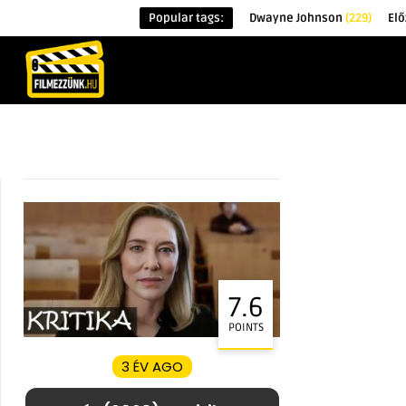
Popular tags:
Dwayne Johnson
(229)
Elő
KEZDŐOLDAL
HÍREK
ÉRDEKESSÉG
7.6
POINTS
3 ÉV AGO