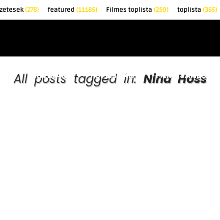
zetesek
(278)
featured
(11185)
Filmes toplista
(250)
toplista
(365)
EK
KRITIKÁK
TOPLISTÁK
FILMAJÁNLÓ
All posts tagged in:
Nina Hoss