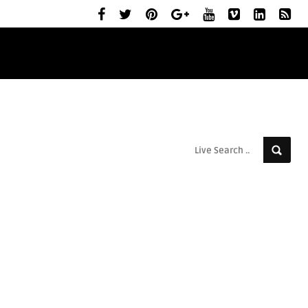
ELŐZETESEK
MOZIBEMUTATÓK
RÓLUNK