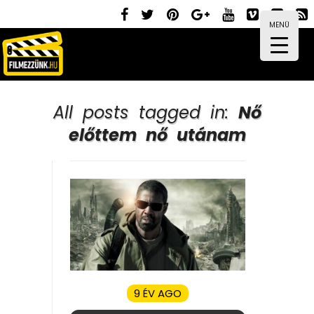
MENÜ
All posts tagged in:
Nő
előttem nő utánam
9 ÉV AGO