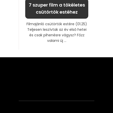
7 szuper film a tökéletes
csütörtök estéhez
Filmajánló csütörtök estére (01.25)
Teljesen leszívtak az év első hetei
és csak pihenésre vágysz? Főzz
valami új ...