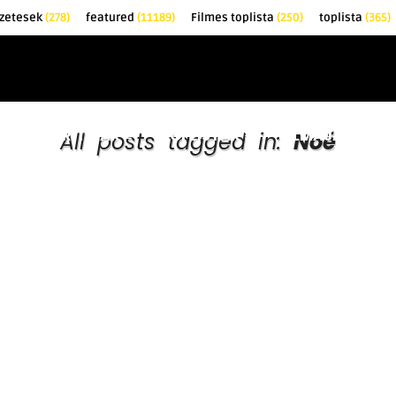
zetesek
(278)
featured
(11189)
Filmes toplista
(250)
toplista
(365)
EK
KRITIKÁK
TOPLISTÁK
FILMAJÁNLÓ
All posts tagged in:
Noé