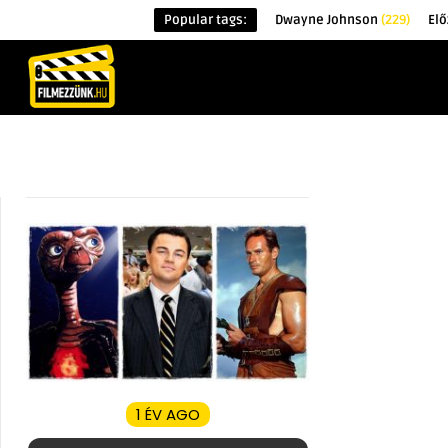
Popular tags:
Dwayne Johnson
(229)
Elő
KEZDŐOLDAL
HÍREK
ÉRDEKESSÉG
1 ÉV AGO