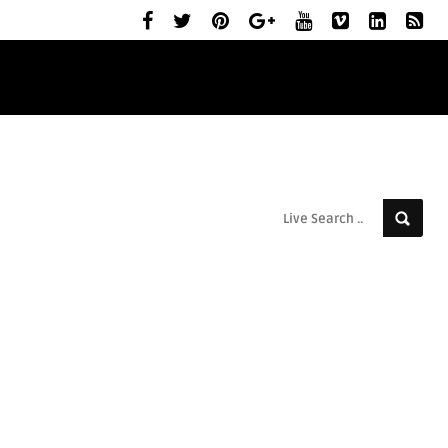
ELŐZETESEK
MOZIBEMUTATÓK
RÓLUNK