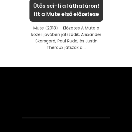
Ütős sci-fi a láthatáron!
Itt a Mute első előzetese
Mute (2018) – Előzetes A Mute a
közeli jövőben játszódik. Alexander
Skarsgard, Paul Rudd, és Justin
Theroux játszák a ...