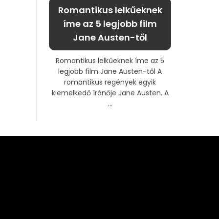
Romantikus lelkűeknek
íme az 5 legjobb film
Jane Austen-től
Romantikus lelkűeknek íme az 5
legjobb film Jane Austen-től A
romantikus regények egyik
kiemelkedő írónője Jane Austen. A
...