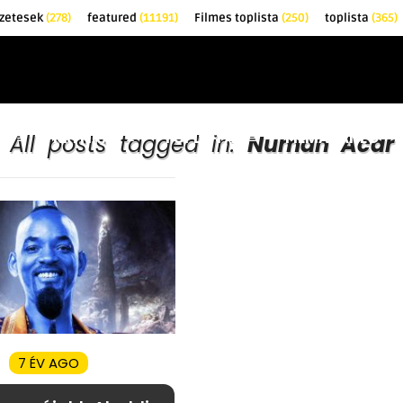
zetesek
(278)
featured
(11191)
Filmes toplista
(250)
toplista
(365)
EK
KRITIKÁK
TOPLISTÁK
FILMAJÁNLÓ
All posts tagged in:
Numan Acar
7 ÉV AGO