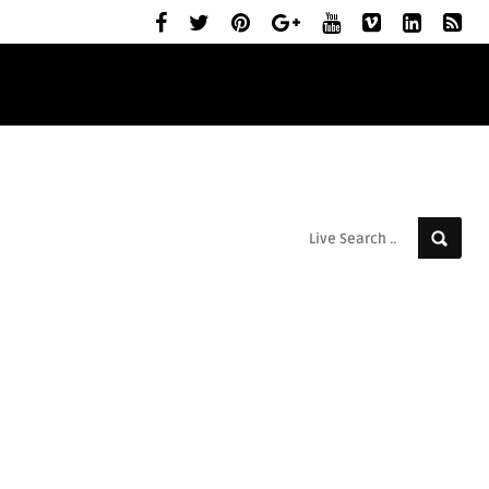
ELŐZETESEK
MOZIBEMUTATÓK
RÓLUNK