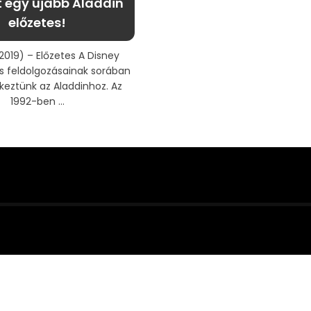
t egy újabb Aladdin
előzetes!
2019) – Előzetes A Disney
s feldolgozásainak sorában
keztünk az Aladdinhoz. Az
1992-ben ...