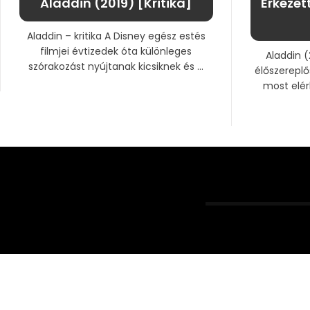
Aladdin (2019) [Kritika]
Érkezet
Aladdin – kritika A Disney egész estés
filmjei évtizedek óta különleges
Aladdin (
szórakozást nyújtanak kicsiknek és ...
élőszereplő
most elér