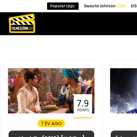
Popular tags:
Dwayne Johnson
(229)
Elő
KEZDŐOLDAL
HÍREK
ÉRDEKESSÉG
7.9
POINTS
7 ÉV AGO