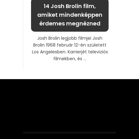
14 Josh Brolin film,
amiket mindenképpen
érdemes megnézned
Josh Brolin legjobb filmjei Josh
Brolin 1968 február 12-én született
Los Angelesben. Karrierjét televiziós
filmekben, és ...