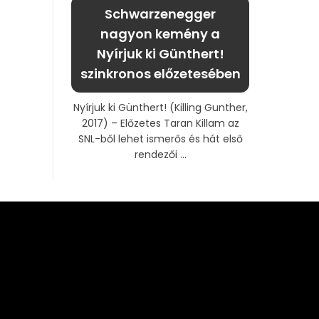
Schwarzenegger
nagyon kemény a
Nyírjuk ki Günthert!
szinkronos előzetesében
Nyírjuk ki Günthert! (Killing Gunther,
2017) – Előzetes Taran Killam az
SNL-ből lehet ismerős és hát első
rendezői ...