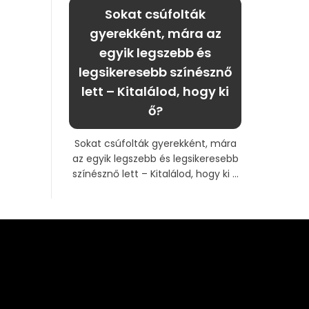
Sokat csúfolták
gyerekként, mára az
egyik legszebb és
legsikeresebb színésznő
lett – Kitalálod, hogy ki
ő?
Sokat csúfolták gyerekként, mára
az egyik legszebb és legsikeresebb
színésznő lett – Kitalálod, hogy ki ...