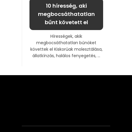
10 híresség, aki
megbocsáthatatlan
bűnt követett el
Hírességek, akik
megbocsáthatatlan bűnöket
követtek el Kiskorúak molesztálása,
állatkínzás, halálos fenyegetés, ...