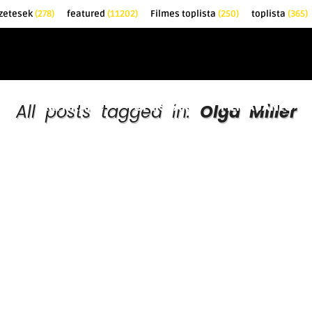
zetesek
(278)
featured
(11202)
Filmes toplista
(250)
toplista
(365)
EK
KRITIKÁK
TOPLISTÁK
FILMAJÁNLÓ
All posts tagged in:
Olga Miller