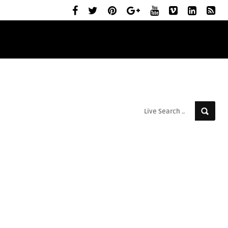
ELŐZETESEK
MOZIBEMUTATÓK
RÓLUNK