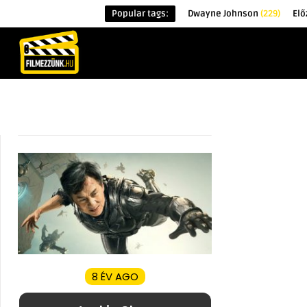
Popular tags:
Dwayne Johnson
(229)
Elő
KEZDŐOLDAL
HÍREK
ÉRDEKESSÉG
8 ÉV AGO