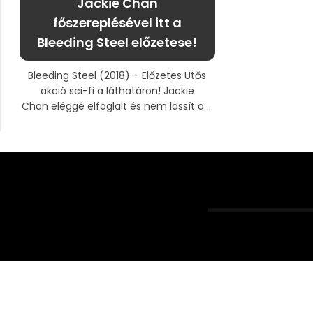
Jackie Chan
főszereplésével itt a
Bleeding Steel előzetese!
Bleeding Steel (2018) – Előzetes Ütős
akció sci-fi a láthatáron! Jackie
Chan eléggé elfoglalt és nem lassít a ...