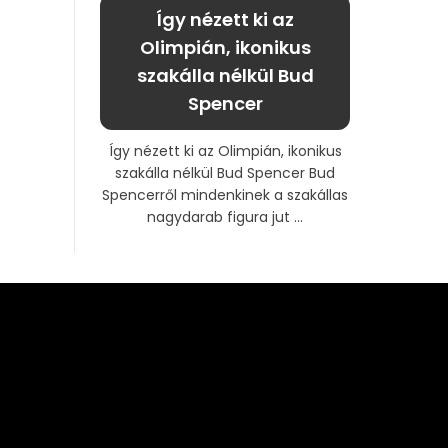
Így nézett ki az
Olimpián, ikonikus
szakálla nélkül Bud
Spencer
Így nézett ki az Olimpián, ikonikus
szakálla nélkül Bud Spencer Bud
Spencerről mindenkinek a szakállas
nagydarab figura jut ...