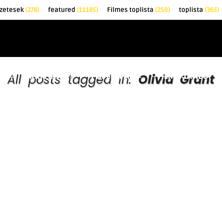
zetesek
(278)
featured
(11185)
Filmes toplista
(250)
toplista
(365)
EK
KRITIKÁK
TOPLISTÁK
FILMAJÁNLÓ
All posts tagged in:
Olivia Grant