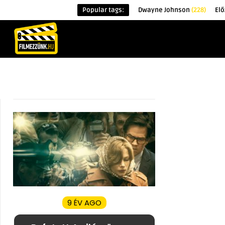
Popular tags:
Dwayne Johnson
(228)
Elő
KEZDŐOLDAL
HÍREK
ÉRDEKESSÉG
9 ÉV AGO