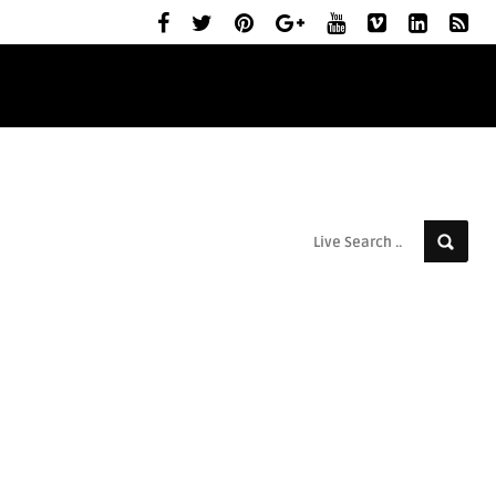
ELŐZETESEK
MOZIBEMUTATÓK
RÓLUNK