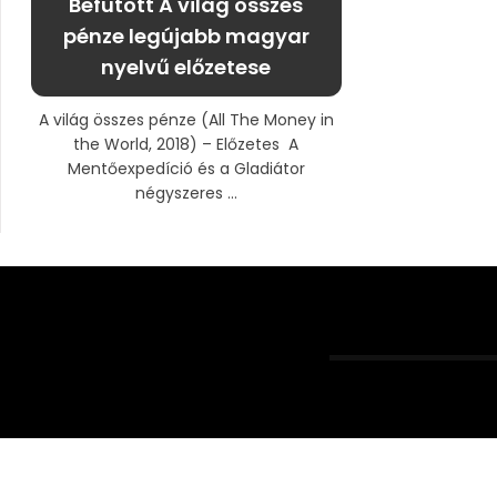
Befutott A világ összes
pénze legújabb magyar
nyelvű előzetese
A világ összes pénze (All The Money in
the World, 2018) – Előzetes A
Mentőexpedíció és a Gladiátor
négyszeres ...