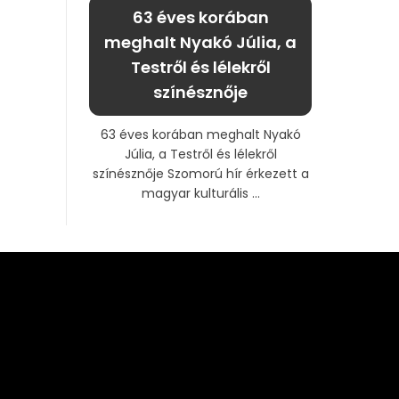
63 éves korában
meghalt Nyakó Júlia, a
Testről és lélekről
színésznője
63 éves korában meghalt Nyakó
Júlia, a Testről és lélekről
színésznője Szomorú hír érkezett a
magyar kulturális ...