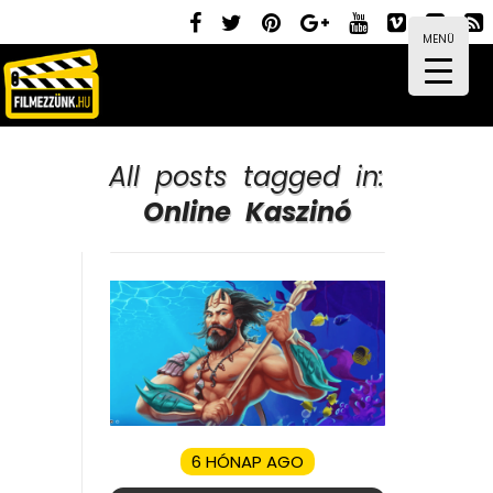
MENÜ
All posts tagged in:
Online Kaszinó
6 HÓNAP AGO