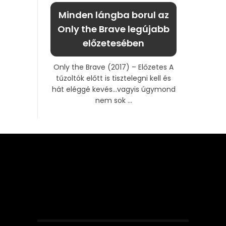
Minden lángba borul az
Only the Brave legújabb
előzetesében
Only the Brave (2017) – Előzetes A
tűzoltók előtt is tisztelegni kell és
hát eléggé kevés…vagyis úgymond
nem sok ...