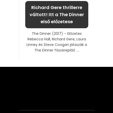
Richard Gere thrillerre
váltott! Itt a The Dinner
első előzetese
The Dinner (2017) – Előzetes
Rebecca Hall, Richard Gere, Laura
Linney és Steve Coogan játsszák a
The Dinner főszereplőit. ...