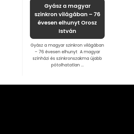
Gyász a magyar
szinkron világában – 76
évesen elhunyt Orosz
István
Gyász a magyar szinkron világában
– 76 évesen elhunyt A magyar
színházi és szinkronszakma újabb
pótolhatatlan ...