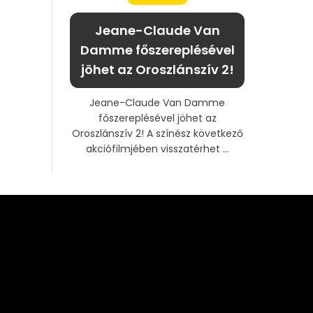
Jeane-Claude Van
Damme főszereplésével
jöhet az Oroszlánszív 2!
Jeane-Claude Van Damme
főszereplésével jöhet az
Oroszlánszív 2! A színész következő
akciófilmjében visszatérhet ...