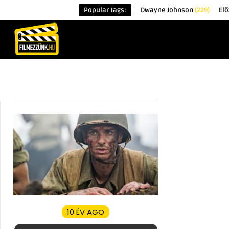
Popular tags:
Dwayne Johnson
(229)
Elő
KEZDŐOLDAL
HÍREK
ÉRDEKESSÉG
10 ÉV AGO