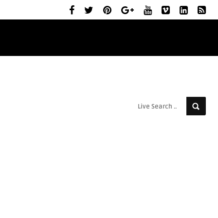
ELŐZETESEK
MOZIBEMUTATÓK
RÓLUNK