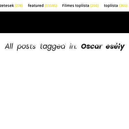
zetesek
(278)
featured
(11185)
Filmes toplista
(250)
toplista
(365)
EK
KRITIKÁK
TOPLISTÁK
FILMAJÁNLÓ
All posts tagged in:
Oscar esély