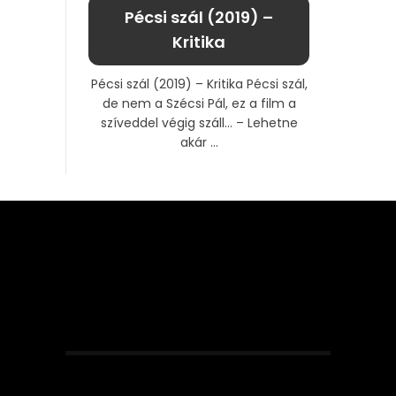
Pécsi szál (2019) –
Kritika
Pécsi szál (2019) – Kritika Pécsi szál,
de nem a Szécsi Pál, ez a film a
szíveddel végig száll… – Lehetne
akár ...