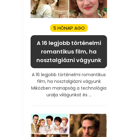
5 HÓNAP AGO
A 16 legjobb történelmi
romantikus film, ha
nosztalgiázni vágyunk
A 16 legjobb történelmi romantikus
film, ha nosztalgiázni vágyunk
Miközben manapság a technológia
uralja világunkat és ...