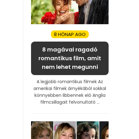
8 HÓNAP AGO
8 magával ragadó
romantikus film, amit
nem lehet megunni
A legjobb romantikus filmek Az
amerikai filmek árnyékából sokkal
könnyebben libbennek elő Anglia
filmcsillagait felvonultató ...