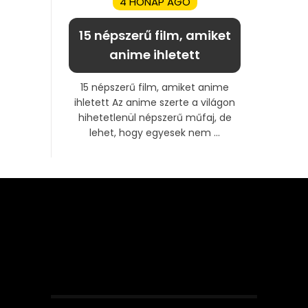
4 HÓNAP AGO
15 népszerű film, amiket
anime ihletett
15 népszerű film, amiket anime
ihletett Az anime szerte a világon
hihetetlenül népszerű műfaj, de
lehet, hogy egyesek nem ...