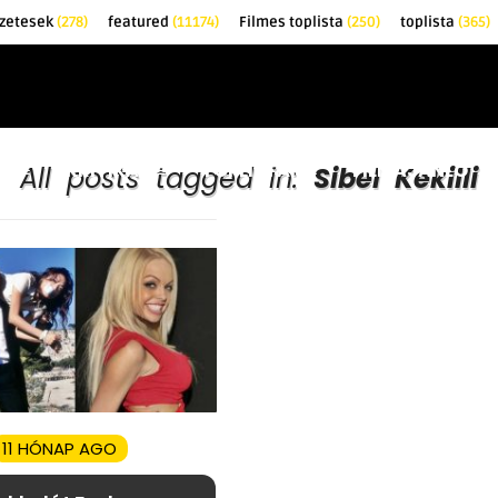
őzetesek
(278)
featured
(11174)
Filmes toplista
(250)
toplista
(365)
EK
KRITIKÁK
TOPLISTÁK
FILMAJÁNLÓ
All posts tagged in:
Sibel Kekilli
11 HÓNAP AGO