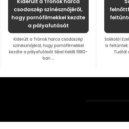
Kiderült a Trónok harca
S
csodaszép színésznőjéről,
felnőtt
hogy pornófilmekkel kezdte
feltűnt
a pályafutását
Kiderült a Trónok harca csodaszép
Sokkoló! Eze
színésznőjéről, hogy pornófilmekkel
is feltűntek
kezdte a pályafutását Sibel Kekilli 1980-
Tudtál 
ban ...