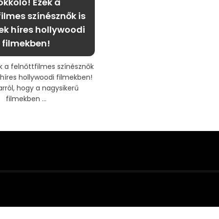
okkoló! Ezek a
filmes színésznők is
ek híres hollywoodi
filmekben!
k a felnőttfilmes színésznők
 híres hollywoodi filmekben!
arról, hogy a nagysikerű
filmekben ...