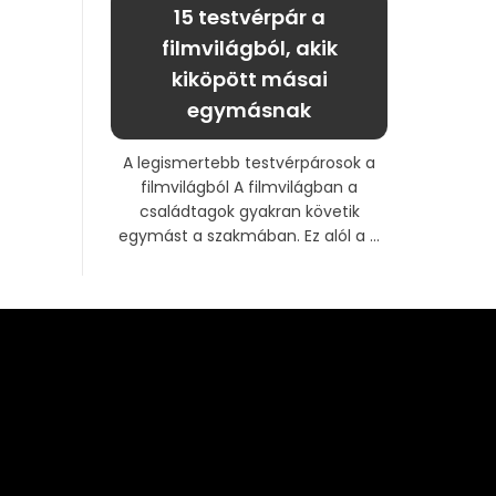
15 testvérpár a
filmvilágból, akik
kiköpött másai
egymásnak
A legismertebb testvérpárosok a
filmvilágból A filmvilágban a
családtagok gyakran követik
egymást a szakmában. Ez alól a ...