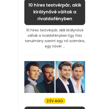
10 híres testvérpár, akik
királynővé váltak a
rivaldafényben
10 híres testvérpár, akik királynővé
váltak a rivaldafényben Egy friss
tanulmány szerint egy nő számára,
egy nővér ...
2 ÉV AGO